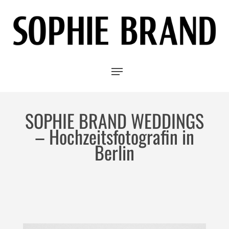
Skip
to
main
Close
content
Menu
Menu
SOPHIE BRAND WEDDINGS
– Hochzeitsfotografin in
Berlin