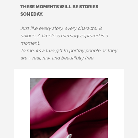
THESE MOMENTS WILL BE STORIES
SOMEDAY.
Just like every story, every character is
unique. A timeless memory captured in a
moment.
To me, it’s a true gift to portray people as they
are ~ real, raw, and beautifully free.