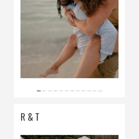
R & T