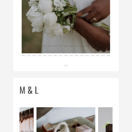
M & L